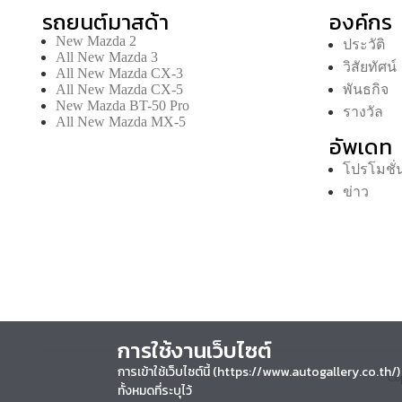
รถยนต์มาสด้า
องค์กร
New Mazda 2
ประวัติ
All New Mazda 3
วิสัยทัศน์
All New Mazda CX-3
All New Mazda CX-5
พันธกิจ
New Mazda BT-50 Pro
รางวัล
All New Mazda MX-5
อัพเดท
โปรโมชั่
ข่าว
การใช้งานเว็บไซต์
การเข้าใช้เว็บไซต์นี้ (https://www.autogallery.co.th/)
Co
ทั้งหมดที่ระบุไว้