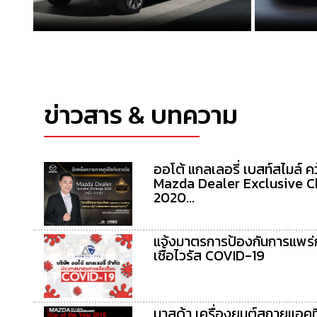
ข่าวสาร & บทความ
ออโต้ แกลเลอรี่ เบสท์สไมล์ ค
Mazda Dealer Exclusive C
2020...
แจ้งมาตรการป้องกันการแพร
เชื้อไวรัส COVID-19
มาสด้า เครื่องยนต์สกายแอคท