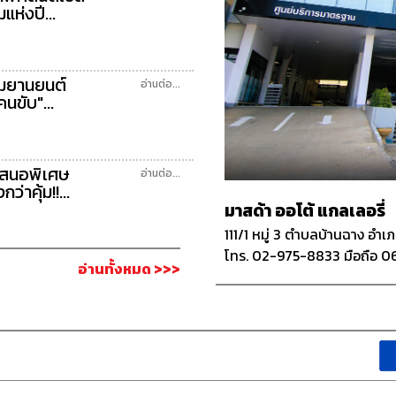
ห่งปี...
มยานยนต์
อ่านต่อ...
คนขับ"...
อเสนอพิเศษ
อ่านต่อ...
่าคุ้ม!!...
มาสด้า ออโต้ แกลเลอรี่
111/1 หมู่ 3 ตำบลบ้านฉาง อำเ
โทร. 02-975-8833 มือถือ 
อ่านทั้งหมด >>>