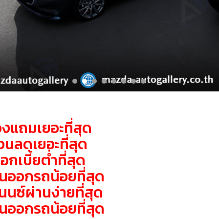
องแถมเยอะที่สุด
่วนลดเยอะที่สุด
อกเบี้ยตํ่าที่สุด
งินออกรถน้อยที่สุด
นซ์ผ่านง่ายที่สุด
งินออกรถน้อยที่สุด